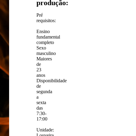
produção:
Pré
requisitos:
Ensino
fundamental
completo
Sexo
masculino
Maiores
de
23
anos
Disponibilidade
de
segunda
a
sexta
das
7:30-
17:00
Unidade:
Louveira